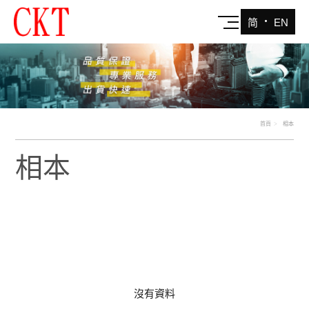
‧
简
EN
首頁
相本
相本
沒有資料